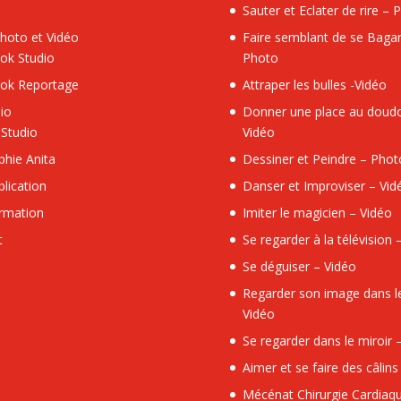
Sauter et Eclater de rire – 
hoto et Vidéo
Faire semblant de se Bagar
ok Studio
Photo
ok Reportage
Attraper les bulles -Vidéo
io
Donner une place au doud
 Studio
Vidéo
phie Anita
Dessiner et Peindre – Phot
blication
Danser et Improviser – Vid
rmation
Imiter le magicien – Vidéo
t
Se regarder à la télévision 
Se déguiser – Vidéo
Regarder son image dans le
Vidéo
Se regarder dans le miroir
Aimer et se faire des câlin
Mécénat Chirurgie Cardiaq