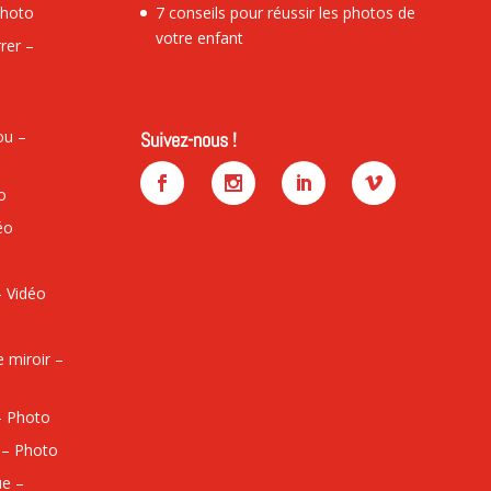
Photo
7 conseils pour réussir les photos de
votre enfant
rer –
ou –
Suivez-nous !
o
éo
– Vidéo
 miroir –
 – Photo
s – Photo
ue –