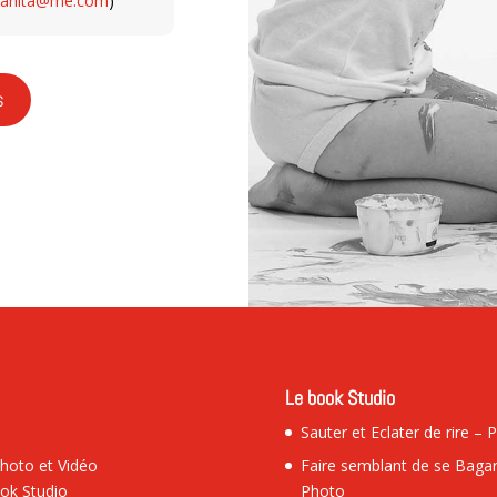
eanita@me.com
)
s
Le book Studio
Sauter et Eclater de rire – 
hoto et Vidéo
Faire semblant de se Bagar
ok Studio
Photo