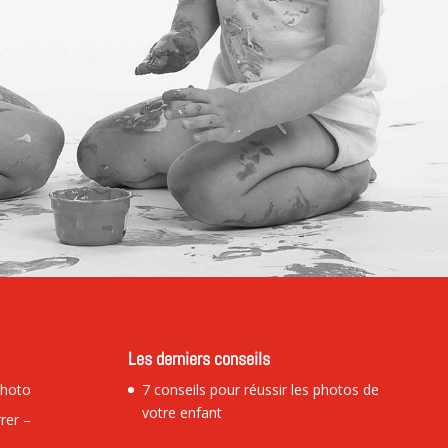
Les derniers conseils
Photo
7 conseils pour réussir les photos de
votre enfant
rer –