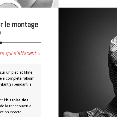
ar le montage
o
s qui s’effacent »
ur un pied et filme
lèle complète l’album
nfant(s) pendant la
ier
l’histoire des
 de la redécouvrir à
tion intacte.