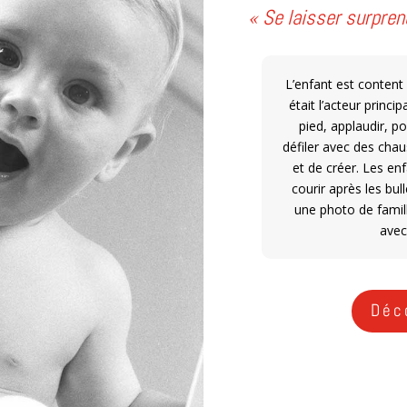
« Se laisser surpren
L’enfant est content
était l’acteur princi
pied, applaudir, p
défiler avec des cha
et de créer. Les en
courir après les bul
une photo de famill
avec
Déco