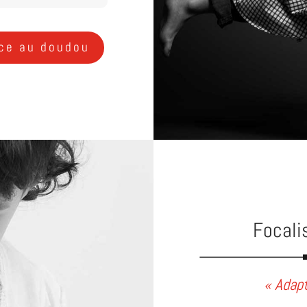
ace au doudou
Focali
« Adapt